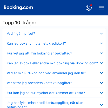
Topp 10-frågor
Visar
Vad ingår i priset?
mindre
Visar
Kan jag boka rum utan ett kreditkort?
mindre
Visar
Hur vet jag att min bokning är bekräftad?
mindre
Visar
Kan jag avboka eller ändra min bokning via Booking.com?
mindre
Visar
Vad är min PIN-kod och vad använder jag den till?
mindre
Visar
Var hittar jag boendets kontaktuppgifter?
mindre
Visar
Hur kan jag se hur mycket det kommer att kosta?
mindre
Visar
Jag har fyllt i mina kreditkortsuppgifter, när sker
mindre
betalningen?