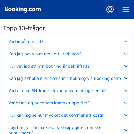
Topp 10-frågor
Visar
Vad ingår i priset?
mindre
Visar
Kan jag boka rum utan ett kreditkort?
mindre
Visar
Hur vet jag att min bokning är bekräftad?
mindre
Visar
Kan jag avboka eller ändra min bokning via Booking.com?
mindre
Visar
Vad är min PIN-kod och vad använder jag den till?
mindre
Visar
Var hittar jag boendets kontaktuppgifter?
mindre
Visar
Hur kan jag se hur mycket det kommer att kosta?
mindre
Visar
Jag har fyllt i mina kreditkortsuppgifter, när sker
mindre
betalningen?