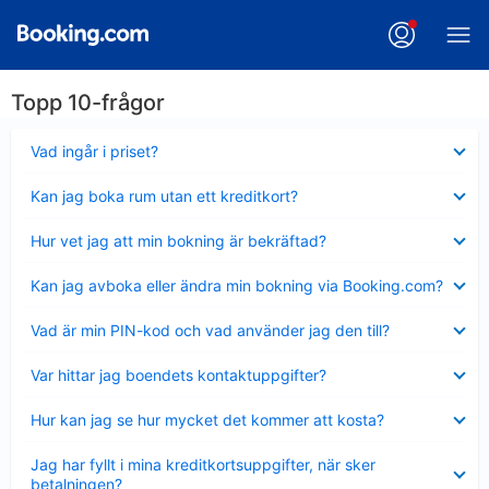
Topp 10-frågor
Visar
Vad ingår i priset?
mindre
Visar
Kan jag boka rum utan ett kreditkort?
mindre
Visar
Hur vet jag att min bokning är bekräftad?
mindre
Visar
Kan jag avboka eller ändra min bokning via Booking.com?
mindre
Visar
Vad är min PIN-kod och vad använder jag den till?
mindre
Visar
Var hittar jag boendets kontaktuppgifter?
mindre
Visar
Hur kan jag se hur mycket det kommer att kosta?
mindre
Visar
Jag har fyllt i mina kreditkortsuppgifter, när sker
mindre
betalningen?