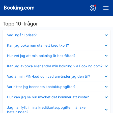
Topp 10-frågor
Visar
Vad ingår i priset?
mindre
Visar
Kan jag boka rum utan ett kreditkort?
mindre
Visar
Hur vet jag att min bokning är bekräftad?
mindre
Visar
Kan jag avboka eller ändra min bokning via Booking.com?
mindre
Visar
Vad är min PIN-kod och vad använder jag den till?
mindre
Visar
Var hittar jag boendets kontaktuppgifter?
mindre
Visar
Hur kan jag se hur mycket det kommer att kosta?
mindre
Visar
Jag har fyllt i mina kreditkortsuppgifter, när sker
mindre
betalningen?