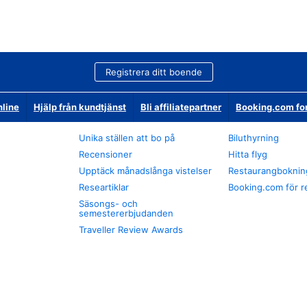
Registrera ditt boende
nline
Hjälp från kundtjänst
Bli affiliatepartner
Booking.com fo
Unika ställen att bo på
Biluthyrning
Recensioner
Hitta flyg
Upptäck månadslånga vistelser
Restaurangboknin
Researtiklar
Booking.com för r
Säsongs- och
semestererbjudanden
Traveller Review Awards