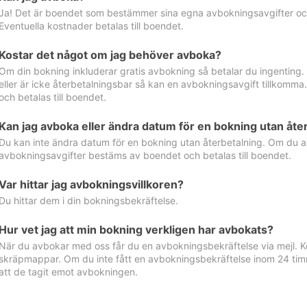
Ja! Det är boendet som bestämmer sina egna avbokningsavgifter och 
Eventuella kostnader betalas till boendet.
Kostar det något om jag behöver avboka?
Om din bokning inkluderar gratis avbokning så betalar du ingenting
eller är icke återbetalningsbar så kan en avbokningsavgift tillkom
och betalas till boendet.
Kan jag avboka eller ändra datum för en bokning utan åte
Du kan inte ändra datum för en bokning utan återbetalning. Om du a
avbokningsavgifter bestäms av boendet och betalas till boendet.
Var hittar jag avbokningsvillkoren?
Du hittar dem i din bokningsbekräftelse.
Hur vet jag att min bokning verkligen har avbokats?
När du avbokar med oss får du en avbokningsbekräftelse via mejl. Ko
skräpmappar. Om du inte fått en avbokningsbekräftelse inom 24 timm
att de tagit emot avbokningen.