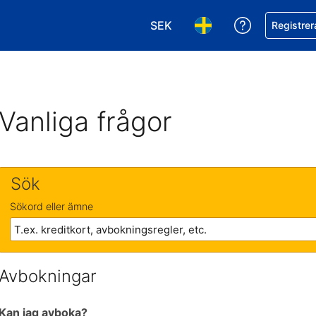
SEK
Få hjälp me
Registrer
Välj valuta. Din nuvarande val
Välj språk. Ditt nuvar
Vanliga frågor
Sök
Sökord eller ämne
Avbokningar
Kan jag avboka?