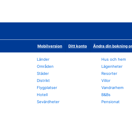
Mobilversion
Ditt konto
Ändra din bokning o
Länder
Hus och hem
Områden
Lägenheter
Städer
Resorter
Distrikt
Villor
Flygplatser
Vandrarhem
Hotell
B&Bs
Sevärdheter
Pensionat