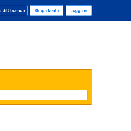
d din bokning
a ditt boende
Skapa konto
Logga in
uta är Svenska kronor
ande språk är Svenska