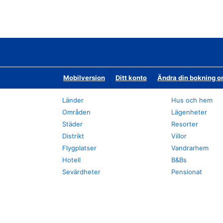
Mobilversion
Ditt konto
Ändra din bokning o
Länder
Hus och hem
Områden
Lägenheter
Städer
Resorter
Distrikt
Villor
Flygplatser
Vandrarhem
Hotell
B&Bs
Sevärdheter
Pensionat