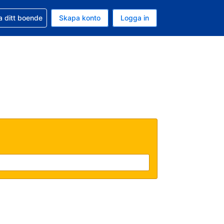
d din bokning
a ditt boende
Skapa konto
Logga in
uta är Svenska kronor
ande språk är Svenska