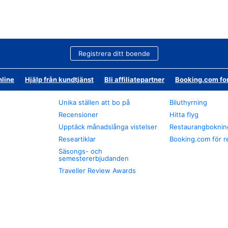
Registrera ditt boende
nline
Hjälp från kundtjänst
Bli affiliatepartner
Booking.com fo
Unika ställen att bo på
Biluthyrning
Recensioner
Hitta flyg
Upptäck månadslånga vistelser
Restaurangboknin
Researtiklar
Booking.com för r
Säsongs- och
semestererbjudanden
Traveller Review Awards