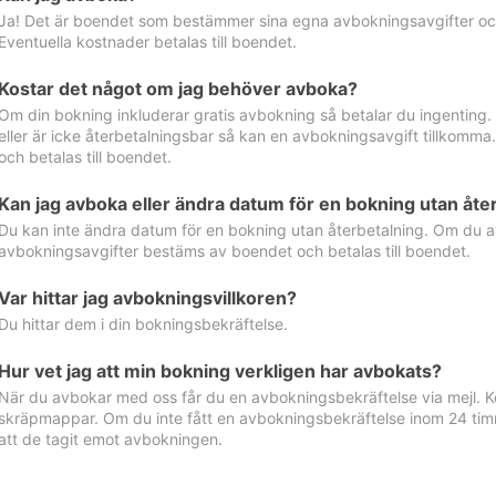
Ja! Det är boendet som bestämmer sina egna avbokningsavgifter och 
Eventuella kostnader betalas till boendet.
Kostar det något om jag behöver avboka?
Om din bokning inkluderar gratis avbokning så betalar du ingenting
eller är icke återbetalningsbar så kan en avbokningsavgift tillkom
och betalas till boendet.
Kan jag avboka eller ändra datum för en bokning utan åte
Du kan inte ändra datum för en bokning utan återbetalning. Om du a
avbokningsavgifter bestäms av boendet och betalas till boendet.
Var hittar jag avbokningsvillkoren?
Du hittar dem i din bokningsbekräftelse.
Hur vet jag att min bokning verkligen har avbokats?
När du avbokar med oss får du en avbokningsbekräftelse via mejl. Ko
skräpmappar. Om du inte fått en avbokningsbekräftelse inom 24 timm
att de tagit emot avbokningen.