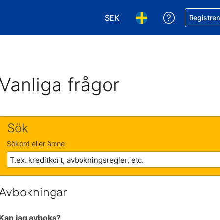
SEK
Få hjälp me
Registrer
Välj valuta. Din nuvarande val
Välj språk. Ditt nuvar
Vanliga frågor
Sök
Sökord eller ämne
Avbokningar
Kan jag avboka?