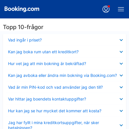
Topp 10-frågor
Visar
Vad ingår i priset?
mindre
Visar
Kan jag boka rum utan ett kreditkort?
mindre
Visar
Hur vet jag att min bokning är bekräftad?
mindre
Visar
Kan jag avboka eller ändra min bokning via Booking.com?
mindre
Visar
Vad är min PIN-kod och vad använder jag den till?
mindre
Visar
Var hittar jag boendets kontaktuppgifter?
mindre
Visar
Hur kan jag se hur mycket det kommer att kosta?
mindre
Visar
Jag har fyllt i mina kreditkortsuppgifter, när sker
mindre
betalningen?