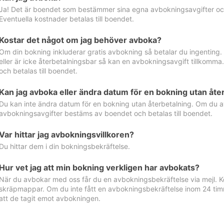
Ja! Det är boendet som bestämmer sina egna avbokningsavgifter och 
Eventuella kostnader betalas till boendet.
Kostar det något om jag behöver avboka?
Om din bokning inkluderar gratis avbokning så betalar du ingenting
eller är icke återbetalningsbar så kan en avbokningsavgift tillkom
och betalas till boendet.
Kan jag avboka eller ändra datum för en bokning utan åte
Du kan inte ändra datum för en bokning utan återbetalning. Om du a
avbokningsavgifter bestäms av boendet och betalas till boendet.
Var hittar jag avbokningsvillkoren?
Du hittar dem i din bokningsbekräftelse.
Hur vet jag att min bokning verkligen har avbokats?
När du avbokar med oss får du en avbokningsbekräftelse via mejl. Ko
skräpmappar. Om du inte fått en avbokningsbekräftelse inom 24 timm
att de tagit emot avbokningen.