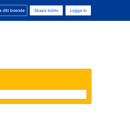
d din bokning
a ditt boende
Skapa konto
Logga in
ta är Amerikanska dollar
ande språk är Svenska