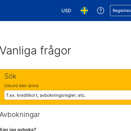
USD
Få hjälp me
Registrer
Välj valuta. Din nuvarande valu
Välj språk. Ditt nuvar
Vanliga frågor
Sök
Sökord eller ämne
Avbokningar
Kan jag avboka?