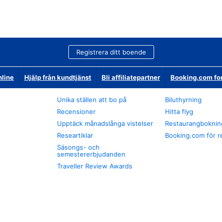
Registrera ditt boende
nline
Hjälp från kundtjänst
Bli affiliatepartner
Booking.com fo
Unika ställen att bo på
Biluthyrning
Recensioner
Hitta flyg
Upptäck månadslånga vistelser
Restaurangboknin
Researtiklar
Booking.com för r
Säsongs- och
semestererbjudanden
Traveller Review Awards