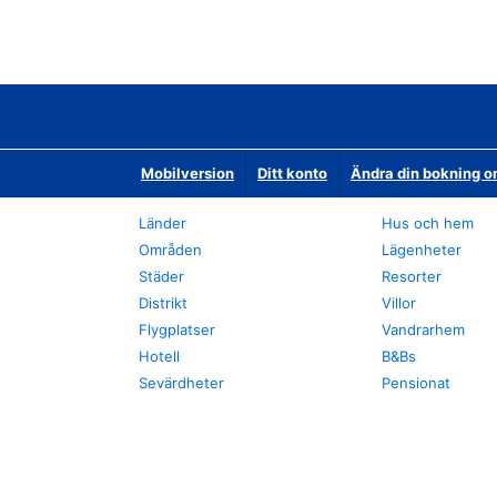
Mobilversion
Ditt konto
Ändra din bokning o
Länder
Hus och hem
Områden
Lägenheter
Städer
Resorter
Distrikt
Villor
Flygplatser
Vandrarhem
Hotell
B&Bs
Sevärdheter
Pensionat