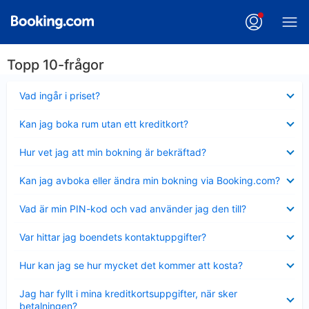
Topp 10-frågor
Visar
Vad ingår i priset?
mindre
Visar
Kan jag boka rum utan ett kreditkort?
mindre
Visar
Hur vet jag att min bokning är bekräftad?
mindre
Visar
Kan jag avboka eller ändra min bokning via Booking.com?
mindre
Visar
Vad är min PIN-kod och vad använder jag den till?
mindre
Visar
Var hittar jag boendets kontaktuppgifter?
mindre
Visar
Hur kan jag se hur mycket det kommer att kosta?
mindre
Visar
Jag har fyllt i mina kreditkortsuppgifter, när sker
mindre
betalningen?