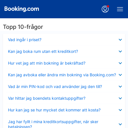
Topp 10-frågor
Visar
Vad ingår i priset?
mindre
Visar
Kan jag boka rum utan ett kreditkort?
mindre
Visar
Hur vet jag att min bokning är bekräftad?
mindre
Visar
Kan jag avboka eller ändra min bokning via Booking.com?
mindre
Visar
Vad är min PIN-kod och vad använder jag den till?
mindre
Visar
Var hittar jag boendets kontaktuppgifter?
mindre
Visar
Hur kan jag se hur mycket det kommer att kosta?
mindre
Visar
Jag har fyllt i mina kreditkortsuppgifter, när sker
mindre
betalningen?