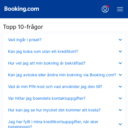
Topp 10-frågor
Visar
Vad ingår i priset?
mindre
Visar
Kan jag boka rum utan ett kreditkort?
mindre
Visar
Hur vet jag att min bokning är bekräftad?
mindre
Visar
Kan jag avboka eller ändra min bokning via Booking.com?
mindre
Visar
Vad är min PIN-kod och vad använder jag den till?
mindre
Visar
Var hittar jag boendets kontaktuppgifter?
mindre
Visar
Hur kan jag se hur mycket det kommer att kosta?
mindre
Visar
Jag har fyllt i mina kreditkortsuppgifter, när sker
mindre
betalningen?