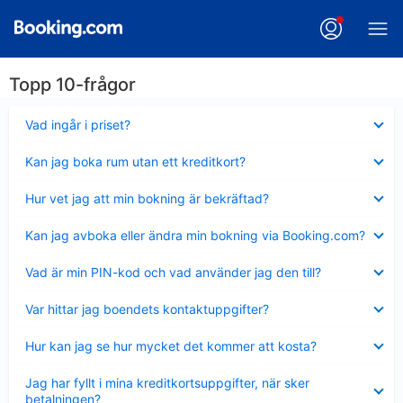
Topp 10-frågor
Visar
Vad ingår i priset?
mindre
Visar
Kan jag boka rum utan ett kreditkort?
mindre
Visar
Hur vet jag att min bokning är bekräftad?
mindre
Visar
Kan jag avboka eller ändra min bokning via Booking.com?
mindre
Visar
Vad är min PIN-kod och vad använder jag den till?
mindre
Visar
Var hittar jag boendets kontaktuppgifter?
mindre
Visar
Hur kan jag se hur mycket det kommer att kosta?
mindre
Visar
Jag har fyllt i mina kreditkortsuppgifter, när sker
mindre
betalningen?