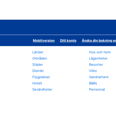
Mobilversion
Ditt konto
Ändra din bokning o
Länder
Hus och hem
Områden
Lägenheter
Städer
Resorter
Distrikt
Villor
Flygplatser
Vandrarhem
Hotell
B&Bs
Sevärdheter
Pensionat