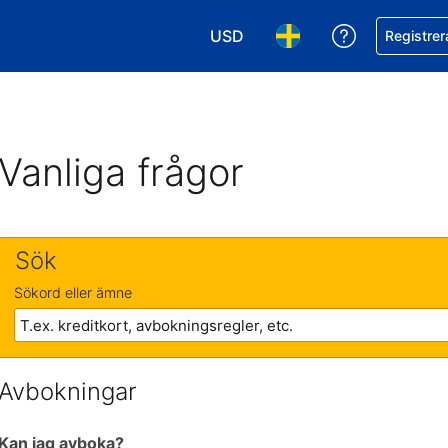
USD
Få hjälp me
Registrer
Välj valuta. Din nuvarande valu
Välj språk. Ditt nuvar
Vanliga frågor
Sök
Sökord eller ämne
Avbokningar
Kan jag avboka?