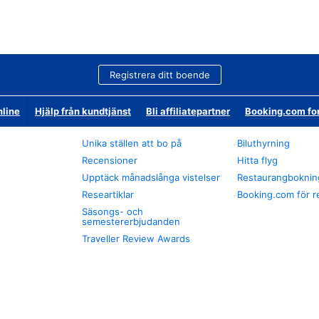
Registrera ditt boende
nline
Hjälp från kundtjänst
Bli affiliatepartner
Booking.com fo
Unika ställen att bo på
Biluthyrning
Recensioner
Hitta flyg
Upptäck månadslånga vistelser
Restaurangboknin
Researtiklar
Booking.com för r
Säsongs- och
semestererbjudanden
Traveller Review Awards