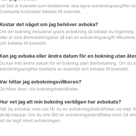
Ja! Det är boendet som bestämmer sina egna avbokningsavgifter och 
Eventuella kostnader betalas till boendet.
Kostar det något om jag behöver avboka?
Om din bokning inkluderar gratis avbokning så betalar du ingenting
eller är icke återbetalningsbar så kan en avbokningsavgift tillkom
och betalas till boendet.
Kan jag avboka eller ändra datum för en bokning utan åte
Du kan inte ändra datum för en bokning utan återbetalning. Om du a
avbokningsavgifter bestäms av boendet och betalas till boendet.
Var hittar jag avbokningsvillkoren?
Du hittar dem i din bokningsbekräftelse.
Hur vet jag att min bokning verkligen har avbokats?
När du avbokar med oss får du en avbokningsbekräftelse via mejl. Ko
skräpmappar. Om du inte fått en avbokningsbekräftelse inom 24 timm
att de tagit emot avbokningen.