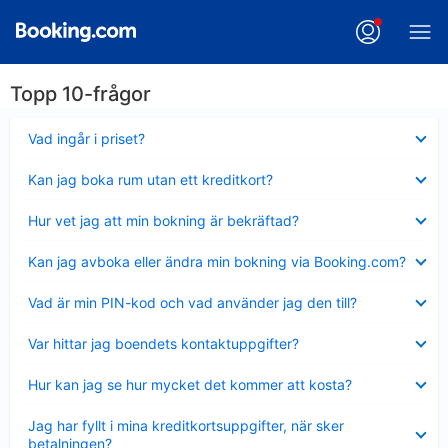
Topp 10-frågor
Visar
Vad ingår i priset?
mindre
Visar
Kan jag boka rum utan ett kreditkort?
mindre
Visar
Hur vet jag att min bokning är bekräftad?
mindre
Visar
Kan jag avboka eller ändra min bokning via Booking.com?
mindre
Visar
Vad är min PIN-kod och vad använder jag den till?
mindre
Visar
Var hittar jag boendets kontaktuppgifter?
mindre
Visar
Hur kan jag se hur mycket det kommer att kosta?
mindre
Visar
Jag har fyllt i mina kreditkortsuppgifter, när sker
mindre
betalningen?