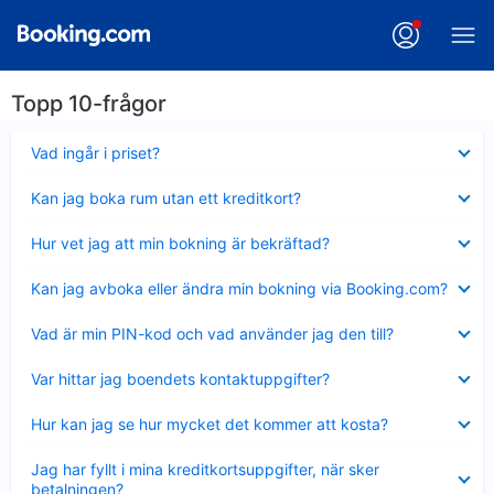
Topp 10-frågor
Visar
Vad ingår i priset?
mindre
Visar
Kan jag boka rum utan ett kreditkort?
mindre
Visar
Hur vet jag att min bokning är bekräftad?
mindre
Visar
Kan jag avboka eller ändra min bokning via Booking.com?
mindre
Visar
Vad är min PIN-kod och vad använder jag den till?
mindre
Visar
Var hittar jag boendets kontaktuppgifter?
mindre
Visar
Hur kan jag se hur mycket det kommer att kosta?
mindre
Visar
Jag har fyllt i mina kreditkortsuppgifter, när sker
mindre
betalningen?