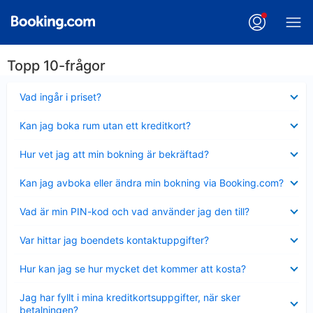
Topp 10-frågor
Visar
Vad ingår i priset?
mindre
Visar
Kan jag boka rum utan ett kreditkort?
mindre
Visar
Hur vet jag att min bokning är bekräftad?
mindre
Visar
Kan jag avboka eller ändra min bokning via Booking.com?
mindre
Visar
Vad är min PIN-kod och vad använder jag den till?
mindre
Visar
Var hittar jag boendets kontaktuppgifter?
mindre
Visar
Hur kan jag se hur mycket det kommer att kosta?
mindre
Visar
Jag har fyllt i mina kreditkortsuppgifter, när sker
mindre
betalningen?