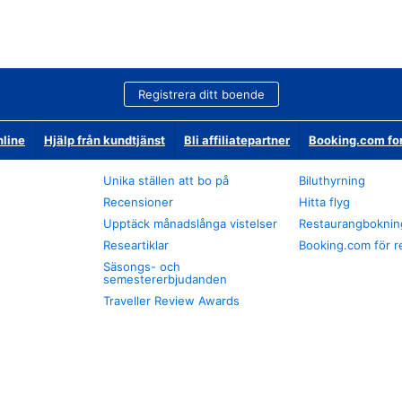
Registrera ditt boende
nline
Hjälp från kundtjänst
Bli affiliatepartner
Booking.com fo
Unika ställen att bo på
Biluthyrning
Recensioner
Hitta flyg
Upptäck månadslånga vistelser
Restaurangboknin
Researtiklar
Booking.com för r
Säsongs- och
semestererbjudanden
Traveller Review Awards