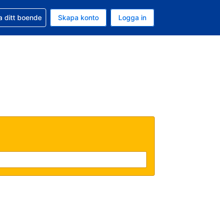
d din bokning
a ditt boende
Skapa konto
Logga in
ta är Amerikanska dollar
ande språk är Svenska