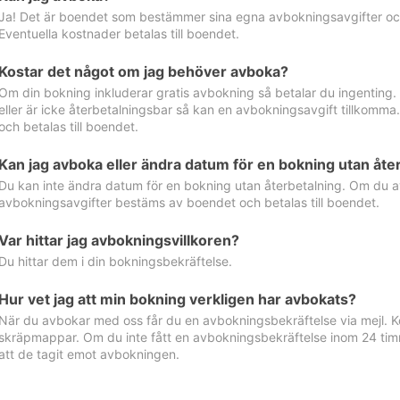
Ja! Det är boendet som bestämmer sina egna avbokningsavgifter och 
Eventuella kostnader betalas till boendet.
Kostar det något om jag behöver avboka?
Om din bokning inkluderar gratis avbokning så betalar du ingenting
eller är icke återbetalningsbar så kan en avbokningsavgift tillkom
och betalas till boendet.
Kan jag avboka eller ändra datum för en bokning utan åte
Du kan inte ändra datum för en bokning utan återbetalning. Om du a
avbokningsavgifter bestäms av boendet och betalas till boendet.
Var hittar jag avbokningsvillkoren?
Du hittar dem i din bokningsbekräftelse.
Hur vet jag att min bokning verkligen har avbokats?
När du avbokar med oss får du en avbokningsbekräftelse via mejl. Ko
skräpmappar. Om du inte fått en avbokningsbekräftelse inom 24 timm
att de tagit emot avbokningen.