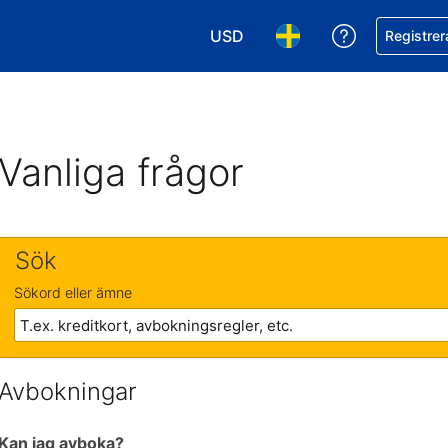
USD
Få hjälp me
Registrer
Välj valuta. Din nuvarande valu
Välj språk. Ditt nuvar
Vanliga frågor
Sök
Sökord eller ämne
Avbokningar
Kan jag avboka?