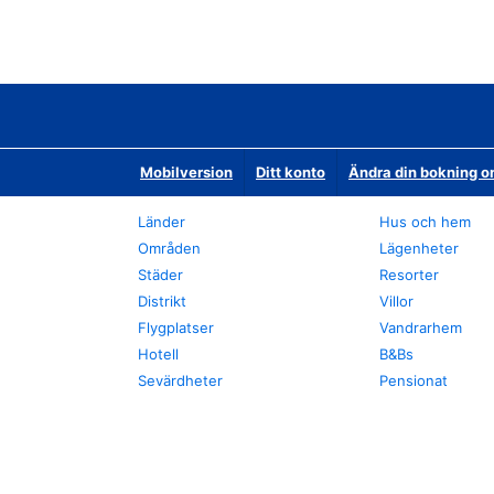
Mobilversion
Ditt konto
Ändra din bokning o
Länder
Hus och hem
Områden
Lägenheter
Städer
Resorter
Distrikt
Villor
Flygplatser
Vandrarhem
Hotell
B&Bs
Sevärdheter
Pensionat