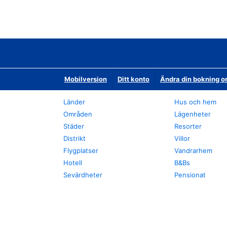
Mobilversion
Ditt konto
Ändra din bokning o
Länder
Hus och hem
Områden
Lägenheter
Städer
Resorter
Distrikt
Villor
Flygplatser
Vandrarhem
Hotell
B&Bs
Sevärdheter
Pensionat