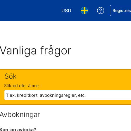
USD
Få hjälp me
Registrer
Välj valuta. Din nuvarande valu
Välj språk. Ditt nuvar
Vanliga frågor
Sök
Sökord eller ämne
Avbokningar
Kan jag avboka?