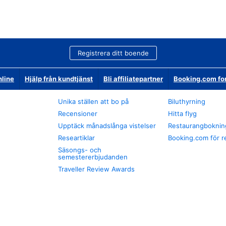
Registrera ditt boende
nline
Hjälp från kundtjänst
Bli affiliatepartner
Booking.com fo
Unika ställen att bo på
Biluthyrning
Recensioner
Hitta flyg
Upptäck månadslånga vistelser
Restaurangboknin
Researtiklar
Booking.com för r
Säsongs- och
semestererbjudanden
Traveller Review Awards