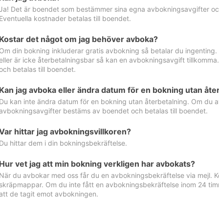
Ja! Det är boendet som bestämmer sina egna avbokningsavgifter och 
Eventuella kostnader betalas till boendet.
Kostar det något om jag behöver avboka?
Om din bokning inkluderar gratis avbokning så betalar du ingenting
eller är icke återbetalningsbar så kan en avbokningsavgift tillkom
och betalas till boendet.
Kan jag avboka eller ändra datum för en bokning utan åte
Du kan inte ändra datum för en bokning utan återbetalning. Om du a
avbokningsavgifter bestäms av boendet och betalas till boendet.
Var hittar jag avbokningsvillkoren?
Du hittar dem i din bokningsbekräftelse.
Hur vet jag att min bokning verkligen har avbokats?
När du avbokar med oss får du en avbokningsbekräftelse via mejl. Ko
skräpmappar. Om du inte fått en avbokningsbekräftelse inom 24 timm
att de tagit emot avbokningen.