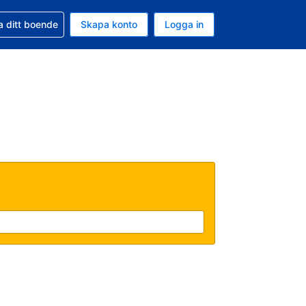
d din bokning
a ditt boende
Skapa konto
Logga in
ta är Amerikanska dollar
ande språk är Svenska