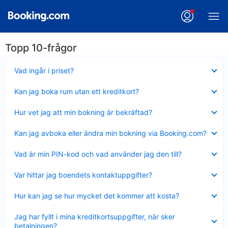
Topp 10-frågor
Visar
Vad ingår i priset?
mindre
Visar
Kan jag boka rum utan ett kreditkort?
mindre
Visar
Hur vet jag att min bokning är bekräftad?
mindre
Visar
Kan jag avboka eller ändra min bokning via Booking.com?
mindre
Visar
Vad är min PIN-kod och vad använder jag den till?
mindre
Visar
Var hittar jag boendets kontaktuppgifter?
mindre
Visar
Hur kan jag se hur mycket det kommer att kosta?
mindre
Visar
Jag har fyllt i mina kreditkortsuppgifter, när sker
mindre
betalningen?