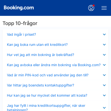
Topp 10-frågor
Visar
Vad ingår i priset?
mindre
Visar
Kan jag boka rum utan ett kreditkort?
mindre
Visar
Hur vet jag att min bokning är bekräftad?
mindre
Visar
Kan jag avboka eller ändra min bokning via Booking.com?
mindre
Visar
Vad är min PIN-kod och vad använder jag den till?
mindre
Visar
Var hittar jag boendets kontaktuppgifter?
mindre
Visar
Hur kan jag se hur mycket det kommer att kosta?
mindre
Visar
Jag har fyllt i mina kreditkortsuppgifter, när sker
mindre
betalningen?