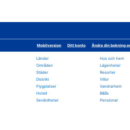
Mobilversion
Ditt konto
Ändra din bokning o
Länder
Hus och hem
Områden
Lägenheter
Städer
Resorter
Distrikt
Villor
Flygplatser
Vandrarhem
Hotell
B&Bs
Sevärdheter
Pensionat