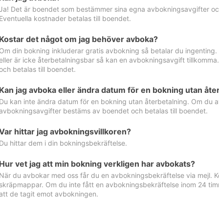
Ja! Det är boendet som bestämmer sina egna avbokningsavgifter och 
Eventuella kostnader betalas till boendet.
Kostar det något om jag behöver avboka?
Om din bokning inkluderar gratis avbokning så betalar du ingenting
eller är icke återbetalningsbar så kan en avbokningsavgift tillkom
och betalas till boendet.
Kan jag avboka eller ändra datum för en bokning utan åte
Du kan inte ändra datum för en bokning utan återbetalning. Om du a
avbokningsavgifter bestäms av boendet och betalas till boendet.
Var hittar jag avbokningsvillkoren?
Du hittar dem i din bokningsbekräftelse.
Hur vet jag att min bokning verkligen har avbokats?
När du avbokar med oss får du en avbokningsbekräftelse via mejl. Ko
skräpmappar. Om du inte fått en avbokningsbekräftelse inom 24 timm
att de tagit emot avbokningen.