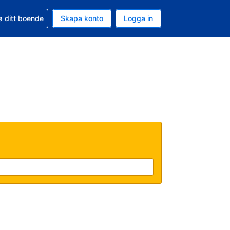
d din bokning
a ditt boende
Skapa konto
Logga in
ta är Amerikanska dollar
ande språk är Svenska