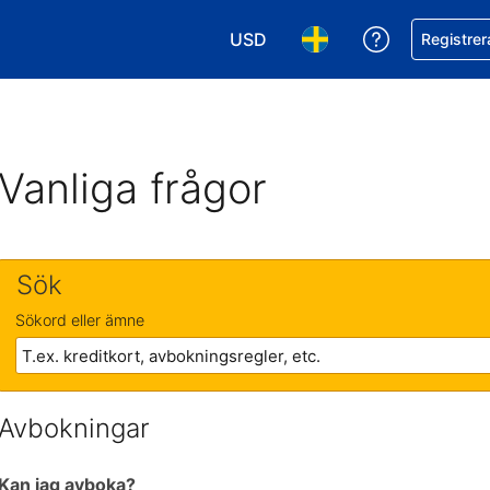
USD
Få hjälp me
Registrer
Välj valuta. Din nuvarande valu
Välj språk. Ditt nuvar
Vanliga frågor
Sök
Sökord eller ämne
Avbokningar
Kan jag avboka?