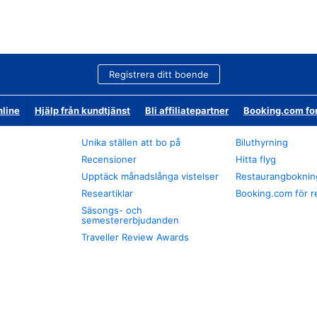
Registrera ditt boende
nline
Hjälp från kundtjänst
Bli affiliatepartner
Booking.com fo
Unika ställen att bo på
Biluthyrning
Recensioner
Hitta flyg
Upptäck månadslånga vistelser
Restaurangboknin
Researtiklar
Booking.com för r
Säsongs- och
semestererbjudanden
Traveller Review Awards