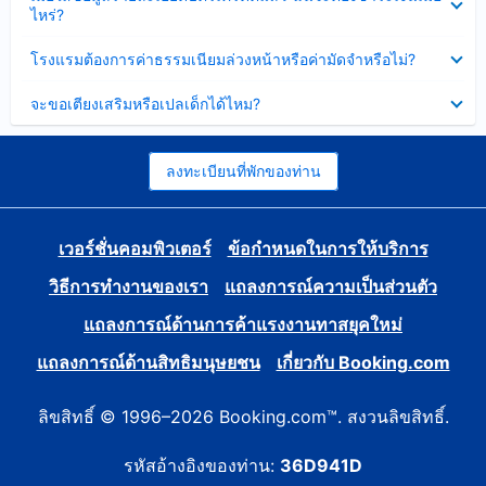
ข้อมูล
ไหร่?
แล้ว
บาง
ส่วน
ซ่อน
โรงแรมต้องการค่าธรรมเนียมล่วงหน้าหรือค่ามัดจำหรือไม่?
แล้ว
ข้อมูล
บาง
ซ่อน
จะขอเตียงเสริมหรือเปลเด็กได้ไหม?
ส่วน
ข้อมูล
แล้ว
บาง
ส่วน
แล้ว
ลงทะเบียนที่พักของท่าน
เวอร์ชั่นคอมพิวเตอร์
ข้อกำหนดในการให้บริการ
วิธีการทำงานของเรา
แถลงการณ์ความเป็นส่วนตัว
แถลงการณ์ด้านการค้าแรงงานทาสยุคใหม่
แถลงการณ์ด้านสิทธิมนุษยชน
เกี่ยวกับ Booking.com
ลิขสิทธิ์ © 1996–2026 Booking.com™. สงวนลิขสิทธิ์.
รหัสอ้างอิงของท่าน:
36D941D