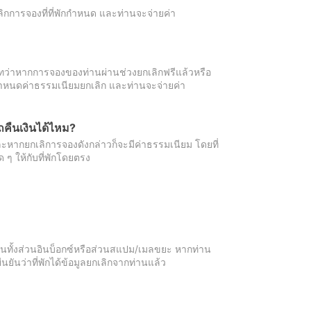
ลิกการจองที่ที่พักกำหนด และท่านจะจ่ายค่า
 ทว่าหากการจองของท่านผ่านช่วงยกเลิกฟรีแล้วหรือ
นผู้กำหนดค่าธรรมเนียมยกเลิก และท่านจะจ่ายค่า
คืนเงินได้ไหม?
ะหากยกเลิการจองดังกล่าวก็จะมีค่าธรรมเนียม โดยที่
 ๆ ให้กับที่พักโดยตรง
านทั้งส่วนอินบ็อกซ์หรือส่วนสแปม/เมลขยะ หากท่าน
นยันว่าที่พักได้ข้อมูลยกเลิกจากท่านแล้ว