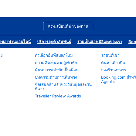
ลงทะเบียนที่พักของท่าน
องของท่านออนไลน์
บริการลูกค้าสัมพันธ์
ร่วมเป็นแอฟฟิลิเอตของเรา
Boo
ัย
ตัวเลือกอื่นที่แปลกใหม่
รถยนต์เช่า
ความคิดเห็นจากผู้เข้าพัก
ค้นหาเที่ยวบิน
ค้นพบการเข้าพักเป็นเดือน
จองร้านอาหาร
บทความด้านการเดินทาง
Booking.com สำหรั
Agents
ข้อเสนอสำหรับช่วงวันหยุดและวัน
พิเศษ
Traveller Review Awards