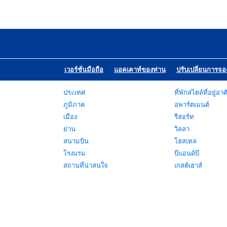
เวอร์ชั่นมือถือ
แอคเคาท์ของท่าน
ปรับเปลี่ยนการจ
ประเทศ
ที่พักสไตล์ที่อยู่อาศ
ภูมิภาค
อพาร์ตเมนต์
เมือง
รีสอร์ท
ย่าน
วิลลา
สนามบิน
โฮสเทล
โรงแรม
บีแอนด์บี
สถานที่น่าสนใจ
เกสต์เฮาส์