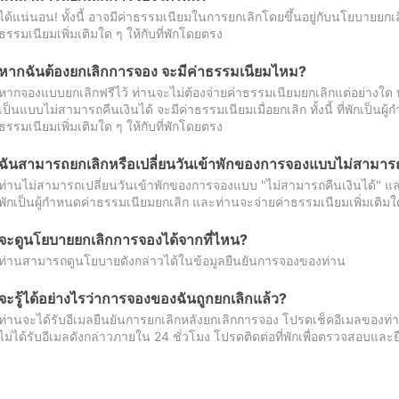
ได้แน่นอน! ทั้งนี้ อาจมีค่าธรรมเนียมในการยกเลิกโดยขึ้นอยู่กับนโยบายยกเ
ธรรมเนียมเพิ่มเติมใด ๆ ให้กับที่พักโดยตรง
หากฉันต้องยกเลิกการจอง จะมีค่าธรรมเนียมไหม?
หากจองแบบยกเลิกฟรีไว้ ท่านจะไม่ต้องจ่ายค่าธรรมเนียมยกเลิกแต่อย่างใด
เป็นแบบไม่สามารถคืนเงินได้ จะมีค่าธรรมเนียมเมื่อยกเลิก ทั้งนี้ ที่พักเป็
ธรรมเนียมเพิ่มเติมใด ๆ ให้กับที่พักโดยตรง
ฉันสามารถยกเลิกหรือเปลี่ยนวันเข้าพักของการจองแบบไม่สามารถ
ท่านไม่สามารถเปลี่ยนวันเข้าพักของการจองแบบ "ไม่สามารถคืนเงินได้" แล
พักเป็นผู้กำหนดค่าธรรมเนียมยกเลิก และท่านจะจ่ายค่าธรรมเนียมเพิ่มเติมใด
จะดูนโยบายยกเลิกการจองได้จากที่ไหน?
ท่านสามารถดูนโยบายดังกล่าวได้ในข้อมูลยืนยันการจองของท่าน
จะรู้ได้อย่างไรว่าการจองของฉันถูกยกเลิกแล้ว?
ท่านจะได้รับอีเมลยืนยันการยกเลิกหลังยกเลิกการจอง โปรดเช็คอีเมลของท่
ไม่ได้รับอีเมลดังกล่าวภายใน 24 ชั่วโมง โปรดติดต่อที่พักเพื่อตรวจสอบและยื