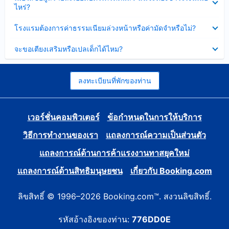
ข้อมูล
ไหร่?
แล้ว
บาง
ส่วน
ซ่อน
โรงแรมต้องการค่าธรรมเนียมล่วงหน้าหรือค่ามัดจำหรือไม่?
แล้ว
ข้อมูล
บาง
ซ่อน
จะขอเตียงเสริมหรือเปลเด็กได้ไหม?
ส่วน
ข้อมูล
แล้ว
บาง
ส่วน
แล้ว
ลงทะเบียนที่พักของท่าน
เวอร์ชั่นคอมพิวเตอร์
ข้อกำหนดในการให้บริการ
วิธีการทำงานของเรา
แถลงการณ์ความเป็นส่วนตัว
แถลงการณ์ด้านการค้าแรงงานทาสยุคใหม่
แถลงการณ์ด้านสิทธิมนุษยชน
เกี่ยวกับ Booking.com
ลิขสิทธิ์ © 1996–2026 Booking.com™. สงวนลิขสิทธิ์.
รหัสอ้างอิงของท่าน:
776DD0E