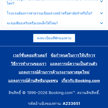
ข้อมูล
ไหร่?
แล้ว
บาง
ส่วน
ซ่อน
โรงแรมต้องการค่าธรรมเนียมล่วงหน้าหรือค่ามัดจำหรือไม่?
แล้ว
ข้อมูล
บาง
ซ่อน
จะขอเตียงเสริมหรือเปลเด็กได้ไหม?
ส่วน
ข้อมูล
แล้ว
บาง
ส่วน
แล้ว
ลงทะเบียนที่พักของท่าน
เวอร์ชั่นคอมพิวเตอร์
ข้อกำหนดในการให้บริการ
วิธีการทำงานของเรา
แถลงการณ์ความเป็นส่วนตัว
แถลงการณ์ด้านการค้าแรงงานทาสยุคใหม่
แถลงการณ์ด้านสิทธิมนุษยชน
เกี่ยวกับ Booking.com
ลิขสิทธิ์ © 1996–2026 Booking.com™. สงวนลิขสิทธิ์.
รหัสอ้างอิงของท่าน:
A233651