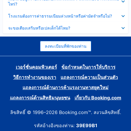
ข้อมูล
ไหร่?
แล้ว
บาง
ส่วน
ซ่อน
โรงแรมต้องการค่าธรรมเนียมล่วงหน้าหรือค่ามัดจำหรือไม่?
แล้ว
ข้อมูล
บาง
ซ่อน
จะขอเตียงเสริมหรือเปลเด็กได้ไหม?
ส่วน
ข้อมูล
แล้ว
บาง
ส่วน
แล้ว
ลงทะเบียนที่พักของท่าน
เวอร์ชั่นคอมพิวเตอร์
ข้อกำหนดในการให้บริการ
วิธีการทำงานของเรา
แถลงการณ์ความเป็นส่วนตัว
แถลงการณ์ด้านการค้าแรงงานทาสยุคใหม่
แถลงการณ์ด้านสิทธิมนุษยชน
เกี่ยวกับ Booking.com
ลิขสิทธิ์ © 1996–2026 Booking.com™. สงวนลิขสิทธิ์.
รหัสอ้างอิงของท่าน:
39E99B1