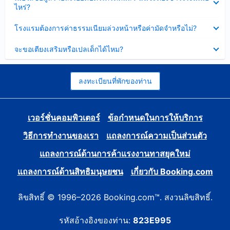
ข้อมูล
ไหร่?
แล้ว
บาง
ส่วน
ซ่อน
โรงแรมต้องการค่าธรรมเนียมล่วงหน้าหรือค่ามัดจำหรือไม่?
แล้ว
ข้อมูล
บาง
ซ่อน
จะขอเตียงเสริมหรือเปลเด็กได้ไหม?
ส่วน
ข้อมูล
แล้ว
บาง
ส่วน
แล้ว
ลงทะเบียนที่พักของท่าน
เวอร์ชั่นคอมพิวเตอร์
ข้อกำหนดในการให้บริการ
วิธีการทำงานของเรา
แถลงการณ์ความเป็นส่วนตัว
แถลงการณ์ด้านการค้าแรงงานทาสยุคใหม่
แถลงการณ์ด้านสิทธิมนุษยชน
เกี่ยวกับ Booking.com
ลิขสิทธิ์ © 1996–2026 Booking.com™. สงวนลิขสิทธิ์.
รหัสอ้างอิงของท่าน:
823E995