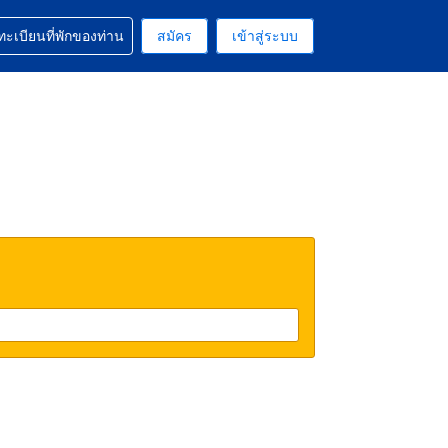
มช่วยเหลือเกี่ยวกับการจองของท่าน
ทะเบียนที่พักของท่าน
สมัคร
เข้าสู่ระบบ
่านเลือกในปัจจุบันคือ ดอลลาร์สหรัฐอเมริกา
่ท่านเลือกในปัจจุบันคือ ไทย