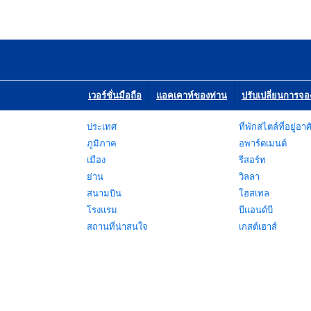
เวอร์ชั่นมือถือ
แอคเคาท์ของท่าน
ปรับเปลี่ยนการจ
ประเทศ
ที่พักสไตล์ที่อยู่อาศ
ภูมิภาค
อพาร์ตเมนต์
เมือง
รีสอร์ท
ย่าน
วิลลา
สนามบิน
โฮสเทล
โรงแรม
บีแอนด์บี
สถานที่น่าสนใจ
เกสต์เฮาส์