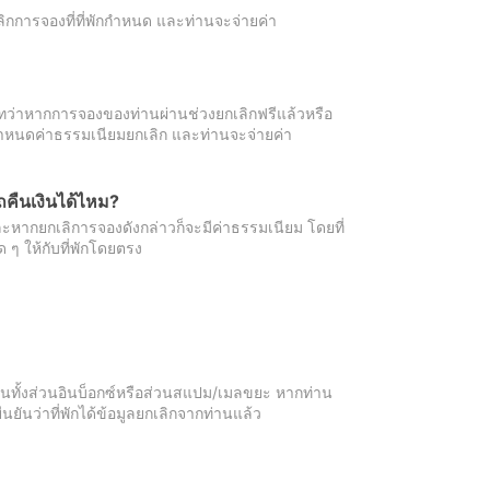
ลิกการจองที่ที่พักกำหนด และท่านจะจ่ายค่า
 ทว่าหากการจองของท่านผ่านช่วงยกเลิกฟรีแล้วหรือ
นผู้กำหนดค่าธรรมเนียมยกเลิก และท่านจะจ่ายค่า
คืนเงินได้ไหม?
ะหากยกเลิการจองดังกล่าวก็จะมีค่าธรรมเนียม โดยที่
 ๆ ให้กับที่พักโดยตรง
านทั้งส่วนอินบ็อกซ์หรือส่วนสแปม/เมลขยะ หากท่าน
นยันว่าที่พักได้ข้อมูลยกเลิกจากท่านแล้ว