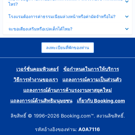
ข้อมูล
ไหร่?
แล้ว
บาง
ส่วน
ซ่อน
โรงแรมต้องการค่าธรรมเนียมล่วงหน้าหรือค่ามัดจำหรือไม่?
แล้ว
ข้อมูล
บาง
ซ่อน
จะขอเตียงเสริมหรือเปลเด็กได้ไหม?
ส่วน
ข้อมูล
แล้ว
บาง
ส่วน
แล้ว
ลงทะเบียนที่พักของท่าน
เวอร์ชั่นคอมพิวเตอร์
ข้อกำหนดในการให้บริการ
วิธีการทำงานของเรา
แถลงการณ์ความเป็นส่วนตัว
แถลงการณ์ด้านการค้าแรงงานทาสยุคใหม่
แถลงการณ์ด้านสิทธิมนุษยชน
เกี่ยวกับ Booking.com
ลิขสิทธิ์ © 1996–2026 Booking.com™. สงวนลิขสิทธิ์.
รหัสอ้างอิงของท่าน:
A0A7116