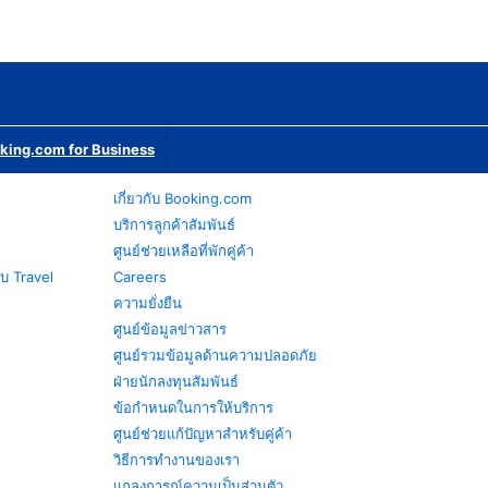
king.com for Business
เกี่ยวกับ Booking.com
บริการลูกค้าสัมพันธ์
ศูนย์ช่วยเหลือที่พักคู่ค้า
บ Travel
Careers
ความยั่งยืน
ศูนย์ข้อมูลข่าวสาร
ศูนย์รวมข้อมูลด้านความปลอดภัย
ฝ่ายนักลงทุนสัมพันธ์
ข้อกำหนดในการให้บริการ
ศูนย์ช่วยแก้ปัญหาสำหรับคู่ค้า
วิธีการทำงานของเรา
แถลงการณ์ความเป็นส่วนตัว