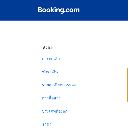
หัวข้อ
การยกเลิก
ชำระเงิน
รายละเอียดการจอง
การสื่อสาร
ประเภทห้องพัก
ราคา