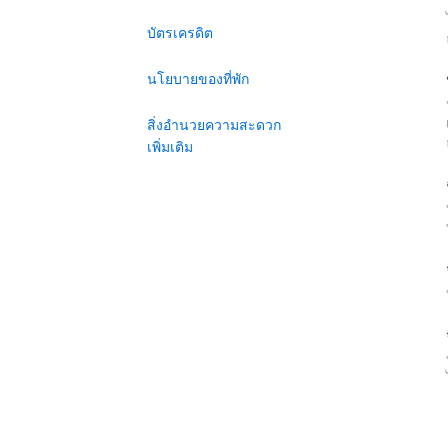
บัตรเครดิต
นโยบายของที่พัก
สิ่งอำนวยความสะดวก
เพิ่มเติม