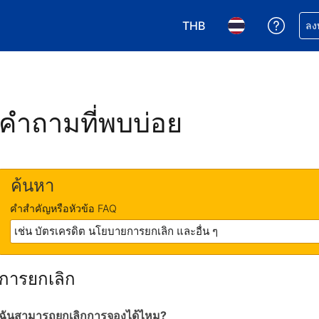
THB
รับควา
ลง
เลือกสกุลเงิน. สกุลเงินที่ท่
เลือกภาษา. ภาษาที
คำถามที่พบบ่อย
ค้นหา
คำสำคัญหรือหัวข้อ FAQ
การยกเลิก
ฉันสามารถยกเลิกการจองได้ไหม?