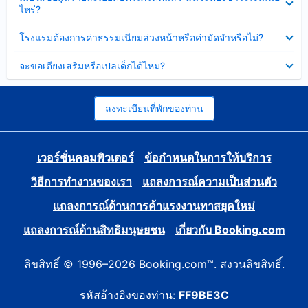
ข้อมูล
ไหร่?
แล้ว
บาง
ส่วน
ซ่อน
โรงแรมต้องการค่าธรรมเนียมล่วงหน้าหรือค่ามัดจำหรือไม่?
แล้ว
ข้อมูล
บาง
ซ่อน
จะขอเตียงเสริมหรือเปลเด็กได้ไหม?
ส่วน
ข้อมูล
แล้ว
บาง
ส่วน
แล้ว
ลงทะเบียนที่พักของท่าน
เวอร์ชั่นคอมพิวเตอร์
ข้อกำหนดในการให้บริการ
วิธีการทำงานของเรา
แถลงการณ์ความเป็นส่วนตัว
แถลงการณ์ด้านการค้าแรงงานทาสยุคใหม่
แถลงการณ์ด้านสิทธิมนุษยชน
เกี่ยวกับ Booking.com
ลิขสิทธิ์ © 1996–2026 Booking.com™. สงวนลิขสิทธิ์.
รหัสอ้างอิงของท่าน:
FF9BE3C