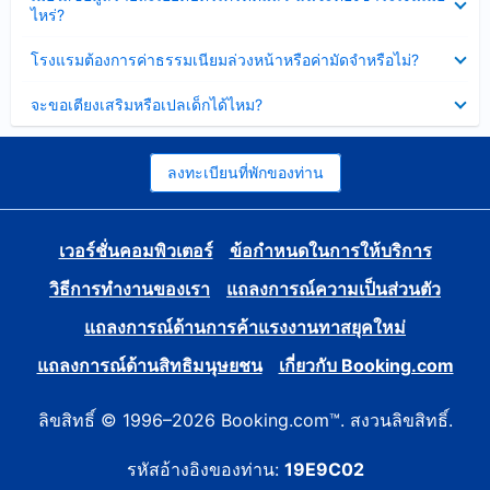
ข้อมูล
ไหร่?
แล้ว
บาง
ส่วน
ซ่อน
โรงแรมต้องการค่าธรรมเนียมล่วงหน้าหรือค่ามัดจำหรือไม่?
แล้ว
ข้อมูล
บาง
ซ่อน
จะขอเตียงเสริมหรือเปลเด็กได้ไหม?
ส่วน
ข้อมูล
แล้ว
บาง
ส่วน
แล้ว
ลงทะเบียนที่พักของท่าน
เวอร์ชั่นคอมพิวเตอร์
ข้อกำหนดในการให้บริการ
วิธีการทำงานของเรา
แถลงการณ์ความเป็นส่วนตัว
แถลงการณ์ด้านการค้าแรงงานทาสยุคใหม่
แถลงการณ์ด้านสิทธิมนุษยชน
เกี่ยวกับ Booking.com
ลิขสิทธิ์ © 1996–2026 Booking.com™. สงวนลิขสิทธิ์.
รหัสอ้างอิงของท่าน:
19E9C02