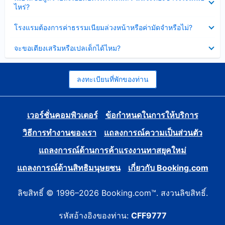
ข้อมูล
ไหร่?
แล้ว
บาง
ส่วน
ซ่อน
โรงแรมต้องการค่าธรรมเนียมล่วงหน้าหรือค่ามัดจำหรือไม่?
แล้ว
ข้อมูล
บาง
ซ่อน
จะขอเตียงเสริมหรือเปลเด็กได้ไหม?
ส่วน
ข้อมูล
แล้ว
บาง
ส่วน
แล้ว
ลงทะเบียนที่พักของท่าน
เวอร์ชั่นคอมพิวเตอร์
ข้อกำหนดในการให้บริการ
วิธีการทำงานของเรา
แถลงการณ์ความเป็นส่วนตัว
แถลงการณ์ด้านการค้าแรงงานทาสยุคใหม่
แถลงการณ์ด้านสิทธิมนุษยชน
เกี่ยวกับ Booking.com
ลิขสิทธิ์ © 1996–2026 Booking.com™. สงวนลิขสิทธิ์.
รหัสอ้างอิงของท่าน:
CFF9777