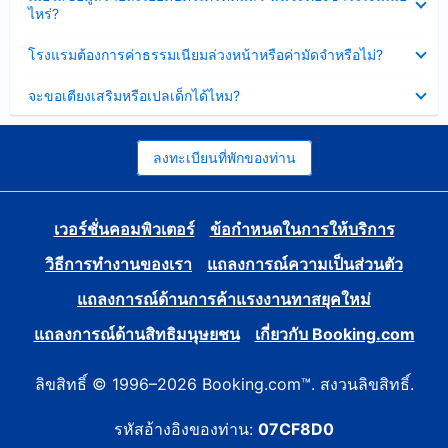
ข้อมูล
ไหร่?
แล้ว
บาง
ส่วน
ซ่อน
โรงแรมต้องการค่าธรรมเนียมล่วงหน้าหรือค่ามัดจำหรือไม่?
แล้ว
ข้อมูล
บาง
ซ่อน
จะขอเตียงเสริมหรือเปลเด็กได้ไหม?
ส่วน
ข้อมูล
แล้ว
บาง
ส่วน
แล้ว
ลงทะเบียนที่พักของท่าน
เวอร์ชั่นคอมพิวเตอร์
ข้อกำหนดในการให้บริการ
วิธีการทำงานของเรา
แถลงการณ์ความเป็นส่วนตัว
แถลงการณ์ด้านการค้าแรงงานทาสยุคใหม่
แถลงการณ์ด้านสิทธิมนุษยชน
เกี่ยวกับ Booking.com
ลิขสิทธิ์ © 1996–2026 Booking.com™. สงวนลิขสิทธิ์.
รหัสอ้างอิงของท่าน:
07CF8D0