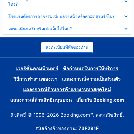
ข้อมูล
ไหร่?
แล้ว
บาง
ส่วน
ซ่อน
โรงแรมต้องการค่าธรรมเนียมล่วงหน้าหรือค่ามัดจำหรือไม่?
แล้ว
ข้อมูล
บาง
ซ่อน
จะขอเตียงเสริมหรือเปลเด็กได้ไหม?
ส่วน
ข้อมูล
แล้ว
บาง
ส่วน
แล้ว
ลงทะเบียนที่พักของท่าน
เวอร์ชั่นคอมพิวเตอร์
ข้อกำหนดในการให้บริการ
วิธีการทำงานของเรา
แถลงการณ์ความเป็นส่วนตัว
แถลงการณ์ด้านการค้าแรงงานทาสยุคใหม่
แถลงการณ์ด้านสิทธิมนุษยชน
เกี่ยวกับ Booking.com
ลิขสิทธิ์ © 1996–2026 Booking.com™. สงวนลิขสิทธิ์.
รหัสอ้างอิงของท่าน:
73F291F