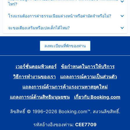
ข้อมูล
ไหร่?
แล้ว
บาง
ส่วน
ซ่อน
โรงแรมต้องการค่าธรรมเนียมล่วงหน้าหรือค่ามัดจำหรือไม่?
แล้ว
ข้อมูล
บาง
ซ่อน
จะขอเตียงเสริมหรือเปลเด็กได้ไหม?
ส่วน
ข้อมูล
แล้ว
บาง
ส่วน
แล้ว
ลงทะเบียนที่พักของท่าน
เวอร์ชั่นคอมพิวเตอร์
ข้อกำหนดในการให้บริการ
วิธีการทำงานของเรา
แถลงการณ์ความเป็นส่วนตัว
แถลงการณ์ด้านการค้าแรงงานทาสยุคใหม่
แถลงการณ์ด้านสิทธิมนุษยชน
เกี่ยวกับ Booking.com
ลิขสิทธิ์ © 1996–2026 Booking.com™. สงวนลิขสิทธิ์.
รหัสอ้างอิงของท่าน:
CEE7709