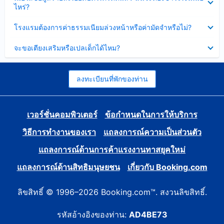
ข้อมูล
ไหร่?
แล้ว
บาง
ส่วน
ซ่อน
โรงแรมต้องการค่าธรรมเนียมล่วงหน้าหรือค่ามัดจำหรือไม่?
แล้ว
ข้อมูล
บาง
ซ่อน
จะขอเตียงเสริมหรือเปลเด็กได้ไหม?
ส่วน
ข้อมูล
แล้ว
บาง
ส่วน
แล้ว
ลงทะเบียนที่พักของท่าน
เวอร์ชั่นคอมพิวเตอร์
ข้อกำหนดในการให้บริการ
วิธีการทำงานของเรา
แถลงการณ์ความเป็นส่วนตัว
แถลงการณ์ด้านการค้าแรงงานทาสยุคใหม่
แถลงการณ์ด้านสิทธิมนุษยชน
เกี่ยวกับ Booking.com
ลิขสิทธิ์ © 1996–2026 Booking.com™. สงวนลิขสิทธิ์.
รหัสอ้างอิงของท่าน:
AD4BE73