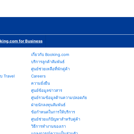
king.com for Business
เกี่ยวกับ Booking.com
บริการลูกค้าสัมพันธ์
ศูนย์ช่วยเหลือที่พักคู่ค้า
บ Travel
Careers
ความยั่งยืน
ศูนย์ข้อมูลข่าวสาร
ศูนย์รวมข้อมูลด้านความปลอดภัย
ฝ่ายนักลงทุนสัมพันธ์
ข้อกำหนดในการให้บริการ
ศูนย์ช่วยแก้ปัญหาสำหรับคู่ค้า
วิธีการทำงานของเรา
แถลงการณ์ความเป็นส่วนตัว