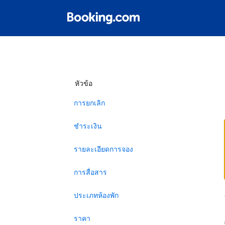
หัวข้อ
การยกเลิก
ชำระเงิน
รายละเอียดการจอง
การสื่อสาร
ประเภทห้องพัก
ราคา