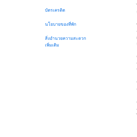
บัตรเครดิต
นโยบายของที่พัก
สิ่งอำนวยความสะดวก
เพิ่มเติม