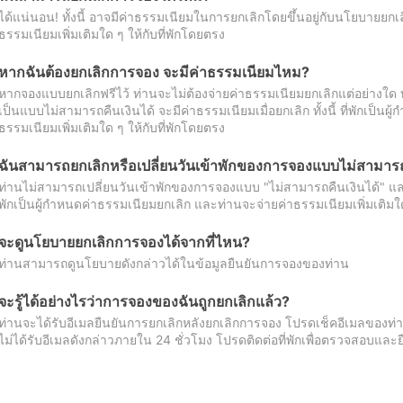
ได้แน่นอน! ทั้งนี้ อาจมีค่าธรรมเนียมในการยกเลิกโดยขึ้นอยู่กับนโยบายยกเ
ธรรมเนียมเพิ่มเติมใด ๆ ให้กับที่พักโดยตรง
หากฉันต้องยกเลิกการจอง จะมีค่าธรรมเนียมไหม?
หากจองแบบยกเลิกฟรีไว้ ท่านจะไม่ต้องจ่ายค่าธรรมเนียมยกเลิกแต่อย่างใด
เป็นแบบไม่สามารถคืนเงินได้ จะมีค่าธรรมเนียมเมื่อยกเลิก ทั้งนี้ ที่พักเป็
ธรรมเนียมเพิ่มเติมใด ๆ ให้กับที่พักโดยตรง
ฉันสามารถยกเลิกหรือเปลี่ยนวันเข้าพักของการจองแบบไม่สามารถ
ท่านไม่สามารถเปลี่ยนวันเข้าพักของการจองแบบ "ไม่สามารถคืนเงินได้" แล
พักเป็นผู้กำหนดค่าธรรมเนียมยกเลิก และท่านจะจ่ายค่าธรรมเนียมเพิ่มเติมใด
จะดูนโยบายยกเลิกการจองได้จากที่ไหน?
ท่านสามารถดูนโยบายดังกล่าวได้ในข้อมูลยืนยันการจองของท่าน
จะรู้ได้อย่างไรว่าการจองของฉันถูกยกเลิกแล้ว?
ท่านจะได้รับอีเมลยืนยันการยกเลิกหลังยกเลิกการจอง โปรดเช็คอีเมลของท่
ไม่ได้รับอีเมลดังกล่าวภายใน 24 ชั่วโมง โปรดติดต่อที่พักเพื่อตรวจสอบและยื