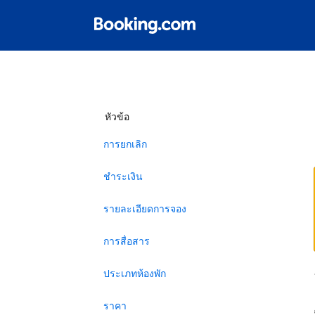
หัวข้อ
การยกเลิก
ชำระเงิน
รายละเอียดการจอง
การสื่อสาร
ประเภทห้องพัก
ราคา