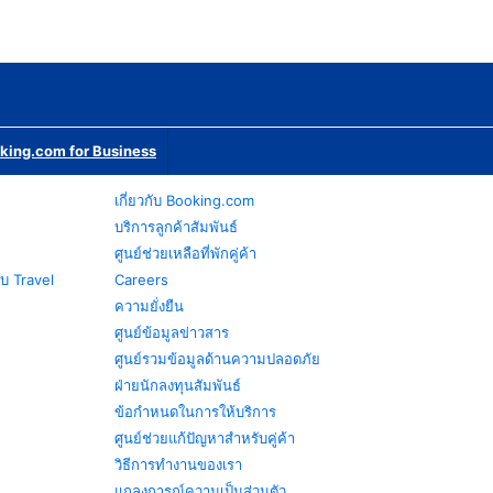
king.com for Business
เกี่ยวกับ Booking.com
บริการลูกค้าสัมพันธ์
ศูนย์ช่วยเหลือที่พักคู่ค้า
บ Travel
Careers
ความยั่งยืน
ศูนย์ข้อมูลข่าวสาร
ศูนย์รวมข้อมูลด้านความปลอดภัย
ฝ่ายนักลงทุนสัมพันธ์
ข้อกำหนดในการให้บริการ
ศูนย์ช่วยแก้ปัญหาสำหรับคู่ค้า
วิธีการทำงานของเรา
แถลงการณ์ความเป็นส่วนตัว