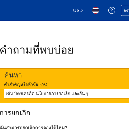
USD
รับควา
ลง
เลือกสกุลเงิน. สกุลเงินที่ท
เลือกภาษา. ภาษาที
คำถามที่พบบ่อย
ค้นหา
คำสำคัญหรือหัวข้อ FAQ
การยกเลิก
ฉันสามารถยกเลิกการจองได้ไหม?