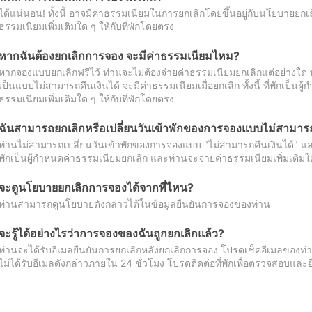
ได้แน่นอน! ทั้งนี้ อาจมีค่าธรรมเนียมในการยกเลิกโดยขึ้นอยู่กับนโยบายยกเ
ธรรมเนียมเพิ่มเติมใด ๆ ให้กับที่พักโดยตรง
หากฉันต้องยกเลิกการจอง จะมีค่าธรรมเนียมไหม?
หากจองแบบยกเลิกฟรีไว้ ท่านจะไม่ต้องจ่ายค่าธรรมเนียมยกเลิกแต่อย่างใด
เป็นแบบไม่สามารถคืนเงินได้ จะมีค่าธรรมเนียมเมื่อยกเลิก ทั้งนี้ ที่พักเป็
ธรรมเนียมเพิ่มเติมใด ๆ ให้กับที่พักโดยตรง
ฉันสามารถยกเลิกหรือเปลี่ยนวันเข้าพักของการจองแบบไม่สามารถ
ท่านไม่สามารถเปลี่ยนวันเข้าพักของการจองแบบ "ไม่สามารถคืนเงินได้" แล
พักเป็นผู้กำหนดค่าธรรมเนียมยกเลิก และท่านจะจ่ายค่าธรรมเนียมเพิ่มเติมใด
จะดูนโยบายยกเลิกการจองได้จากที่ไหน?
ท่านสามารถดูนโยบายดังกล่าวได้ในข้อมูลยืนยันการจองของท่าน
จะรู้ได้อย่างไรว่าการจองของฉันถูกยกเลิกแล้ว?
ท่านจะได้รับอีเมลยืนยันการยกเลิกหลังยกเลิกการจอง โปรดเช็คอีเมลของท่
ไม่ได้รับอีเมลดังกล่าวภายใน 24 ชั่วโมง โปรดติดต่อที่พักเพื่อตรวจสอบและยื