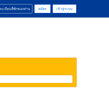
มช่วยเหลือเกี่ยวกับการจองของท่าน
ทะเบียนที่พักของท่าน
สมัคร
เข้าสู่ระบบ
่านเลือกในปัจจุบันคือ ดอลลาร์สหรัฐอเมริกา
่ท่านเลือกในปัจจุบันคือ ไทย