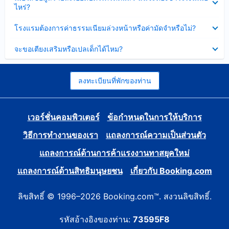
ข้อมูล
ไหร่?
แล้ว
บาง
ส่วน
ซ่อน
โรงแรมต้องการค่าธรรมเนียมล่วงหน้าหรือค่ามัดจำหรือไม่?
แล้ว
ข้อมูล
บาง
ซ่อน
จะขอเตียงเสริมหรือเปลเด็กได้ไหม?
ส่วน
ข้อมูล
แล้ว
บาง
ส่วน
แล้ว
ลงทะเบียนที่พักของท่าน
เวอร์ชั่นคอมพิวเตอร์
ข้อกำหนดในการให้บริการ
วิธีการทำงานของเรา
แถลงการณ์ความเป็นส่วนตัว
แถลงการณ์ด้านการค้าแรงงานทาสยุคใหม่
แถลงการณ์ด้านสิทธิมนุษยชน
เกี่ยวกับ Booking.com
ลิขสิทธิ์ © 1996–2026 Booking.com™. สงวนลิขสิทธิ์.
รหัสอ้างอิงของท่าน:
73595F8