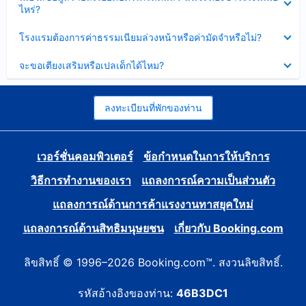
ข้อมูล
ไหร่?
แล้ว
บาง
ส่วน
ซ่อน
โรงแรมต้องการค่าธรรมเนียมล่วงหน้าหรือค่ามัดจำหรือไม่?
แล้ว
ข้อมูล
บาง
ซ่อน
จะขอเตียงเสริมหรือเปลเด็กได้ไหม?
ส่วน
ข้อมูล
แล้ว
บาง
ส่วน
แล้ว
ลงทะเบียนที่พักของท่าน
เวอร์ชั่นคอมพิวเตอร์
ข้อกำหนดในการให้บริการ
วิธีการทำงานของเรา
แถลงการณ์ความเป็นส่วนตัว
แถลงการณ์ด้านการค้าแรงงานทาสยุคใหม่
แถลงการณ์ด้านสิทธิมนุษยชน
เกี่ยวกับ Booking.com
ลิขสิทธิ์ © 1996–2026 Booking.com™. สงวนลิขสิทธิ์.
รหัสอ้างอิงของท่าน:
46B3DC1