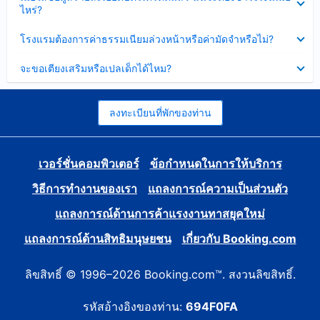
ข้อมูล
ไหร่?
แล้ว
บาง
ส่วน
ซ่อน
โรงแรมต้องการค่าธรรมเนียมล่วงหน้าหรือค่ามัดจำหรือไม่?
แล้ว
ข้อมูล
บาง
ซ่อน
จะขอเตียงเสริมหรือเปลเด็กได้ไหม?
ส่วน
ข้อมูล
แล้ว
บาง
ส่วน
แล้ว
ลงทะเบียนที่พักของท่าน
เวอร์ชั่นคอมพิวเตอร์
ข้อกำหนดในการให้บริการ
วิธีการทำงานของเรา
แถลงการณ์ความเป็นส่วนตัว
แถลงการณ์ด้านการค้าแรงงานทาสยุคใหม่
แถลงการณ์ด้านสิทธิมนุษยชน
เกี่ยวกับ Booking.com
ลิขสิทธิ์ © 1996–2026 Booking.com™. สงวนลิขสิทธิ์.
รหัสอ้างอิงของท่าน:
694F0FA