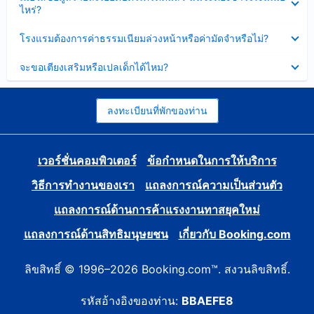
ข้อมูล
ไหร่?
แล้ว
บาง
ส่วน
ซ่อน
โรงแรมต้องการค่าธรรมเนียมล่วงหน้าหรือค่ามัดจำหรือไม่?
แล้ว
ข้อมูล
บาง
ซ่อน
จะขอเตียงเสริมหรือเปลเด็กได้ไหม?
ส่วน
ข้อมูล
แล้ว
บาง
ส่วน
แล้ว
ลงทะเบียนที่พักของท่าน
เวอร์ชั่นคอมพิวเตอร์
ข้อกำหนดในการให้บริการ
วิธีการทำงานของเรา
แถลงการณ์ความเป็นส่วนตัว
แถลงการณ์ด้านการค้าแรงงานทาสยุคใหม่
แถลงการณ์ด้านสิทธิมนุษยชน
เกี่ยวกับ Booking.com
ลิขสิทธิ์ © 1996–2026 Booking.com™. สงวนลิขสิทธิ์.
รหัสอ้างอิงของท่าน:
BBAEFE8