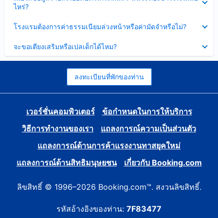
ข้อมูล
ไหร่?
แล้ว
บาง
ส่วน
ซ่อน
โรงแรมต้องการค่าธรรมเนียมล่วงหน้าหรือค่ามัดจำหรือไม่?
แล้ว
ข้อมูล
บาง
ซ่อน
จะขอเตียงเสริมหรือเปลเด็กได้ไหม?
ส่วน
ข้อมูล
แล้ว
บาง
ส่วน
แล้ว
ลงทะเบียนที่พักของท่าน
เวอร์ชั่นคอมพิวเตอร์
ข้อกำหนดในการให้บริการ
วิธีการทำงานของเรา
แถลงการณ์ความเป็นส่วนตัว
แถลงการณ์ด้านการค้าแรงงานทาสยุคใหม่
แถลงการณ์ด้านสิทธิมนุษยชน
เกี่ยวกับ Booking.com
ลิขสิทธิ์ © 1996–2026 Booking.com™. สงวนลิขสิทธิ์.
รหัสอ้างอิงของท่าน:
7F83477