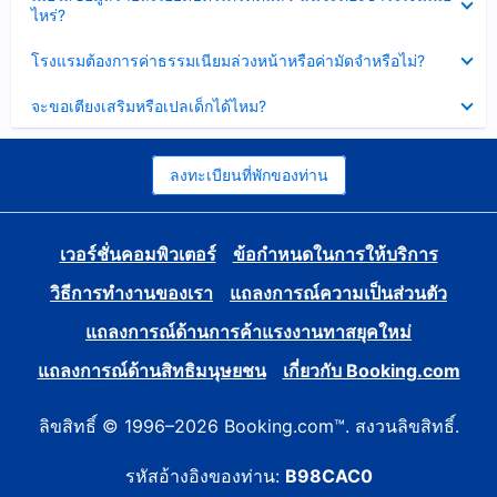
ข้อมูล
ไหร่?
แล้ว
บาง
ส่วน
ซ่อน
โรงแรมต้องการค่าธรรมเนียมล่วงหน้าหรือค่ามัดจำหรือไม่?
แล้ว
ข้อมูล
บาง
ซ่อน
จะขอเตียงเสริมหรือเปลเด็กได้ไหม?
ส่วน
ข้อมูล
แล้ว
บาง
ส่วน
แล้ว
ลงทะเบียนที่พักของท่าน
เวอร์ชั่นคอมพิวเตอร์
ข้อกำหนดในการให้บริการ
วิธีการทำงานของเรา
แถลงการณ์ความเป็นส่วนตัว
แถลงการณ์ด้านการค้าแรงงานทาสยุคใหม่
แถลงการณ์ด้านสิทธิมนุษยชน
เกี่ยวกับ Booking.com
ลิขสิทธิ์ © 1996–2026 Booking.com™. สงวนลิขสิทธิ์.
รหัสอ้างอิงของท่าน:
B98CAC0