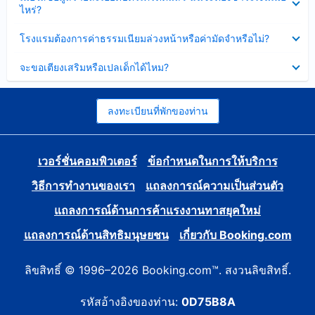
ข้อมูล
ไหร่?
แล้ว
บาง
ส่วน
ซ่อน
โรงแรมต้องการค่าธรรมเนียมล่วงหน้าหรือค่ามัดจำหรือไม่?
แล้ว
ข้อมูล
บาง
ซ่อน
จะขอเตียงเสริมหรือเปลเด็กได้ไหม?
ส่วน
ข้อมูล
แล้ว
บาง
ส่วน
แล้ว
ลงทะเบียนที่พักของท่าน
เวอร์ชั่นคอมพิวเตอร์
ข้อกำหนดในการให้บริการ
วิธีการทำงานของเรา
แถลงการณ์ความเป็นส่วนตัว
แถลงการณ์ด้านการค้าแรงงานทาสยุคใหม่
แถลงการณ์ด้านสิทธิมนุษยชน
เกี่ยวกับ Booking.com
ลิขสิทธิ์ © 1996–2026 Booking.com™. สงวนลิขสิทธิ์.
รหัสอ้างอิงของท่าน:
0D75B8A