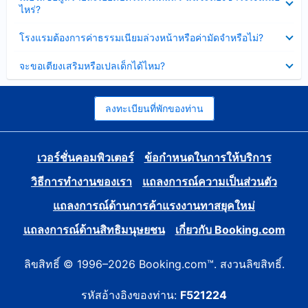
ข้อมูล
ไหร่?
แล้ว
บาง
ส่วน
ซ่อน
โรงแรมต้องการค่าธรรมเนียมล่วงหน้าหรือค่ามัดจำหรือไม่?
แล้ว
ข้อมูล
บาง
ซ่อน
จะขอเตียงเสริมหรือเปลเด็กได้ไหม?
ส่วน
ข้อมูล
แล้ว
บาง
ส่วน
แล้ว
ลงทะเบียนที่พักของท่าน
เวอร์ชั่นคอมพิวเตอร์
ข้อกำหนดในการให้บริการ
วิธีการทำงานของเรา
แถลงการณ์ความเป็นส่วนตัว
แถลงการณ์ด้านการค้าแรงงานทาสยุคใหม่
แถลงการณ์ด้านสิทธิมนุษยชน
เกี่ยวกับ Booking.com
ลิขสิทธิ์ © 1996–2026 Booking.com™. สงวนลิขสิทธิ์.
รหัสอ้างอิงของท่าน:
F521224