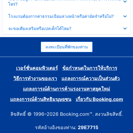
ข้อมูล
ไหร่?
แล้ว
บาง
ส่วน
ซ่อน
โรงแรมต้องการค่าธรรมเนียมล่วงหน้าหรือค่ามัดจำหรือไม่?
แล้ว
ข้อมูล
บาง
ซ่อน
จะขอเตียงเสริมหรือเปลเด็กได้ไหม?
ส่วน
ข้อมูล
แล้ว
บาง
ส่วน
แล้ว
ลงทะเบียนที่พักของท่าน
เวอร์ชั่นคอมพิวเตอร์
ข้อกำหนดในการให้บริการ
วิธีการทำงานของเรา
แถลงการณ์ความเป็นส่วนตัว
แถลงการณ์ด้านการค้าแรงงานทาสยุคใหม่
แถลงการณ์ด้านสิทธิมนุษยชน
เกี่ยวกับ Booking.com
ลิขสิทธิ์ © 1996–2026 Booking.com™. สงวนลิขสิทธิ์.
รหัสอ้างอิงของท่าน:
29E7715