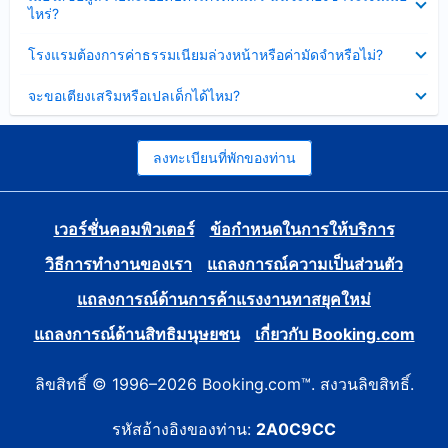
ข้อมูล
ไหร่?
แล้ว
บาง
ส่วน
ซ่อน
โรงแรมต้องการค่าธรรมเนียมล่วงหน้าหรือค่ามัดจำหรือไม่?
แล้ว
ข้อมูล
บาง
ซ่อน
จะขอเตียงเสริมหรือเปลเด็กได้ไหม?
ส่วน
ข้อมูล
แล้ว
บาง
ส่วน
แล้ว
ลงทะเบียนที่พักของท่าน
เวอร์ชั่นคอมพิวเตอร์
ข้อกำหนดในการให้บริการ
วิธีการทำงานของเรา
แถลงการณ์ความเป็นส่วนตัว
แถลงการณ์ด้านการค้าแรงงานทาสยุคใหม่
แถลงการณ์ด้านสิทธิมนุษยชน
เกี่ยวกับ Booking.com
ลิขสิทธิ์ © 1996–2026 Booking.com™. สงวนลิขสิทธิ์.
รหัสอ้างอิงของท่าน:
2A0C9CC